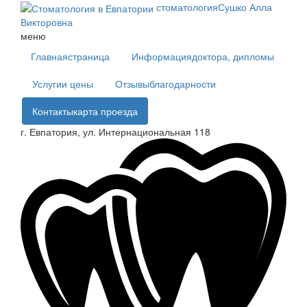
стоматология
Сушко Алла
Викторовна
меню
Главная
страница
Информация
доктора, дипломы
Услуги
и цены
Отзывы
благодарности
Контакты
карта проезда
г. Евпатория, ул. Интернациональная 118